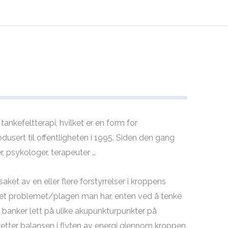
ankefeltterapi, hvilket er en form for
odusert til offentligheten i 1995. Siden den gang
r, psykologer, terapeuter …
ket av en eller flere forstyrrelser i kroppens
 det problemet/plagen man har, enten ved å tenke
 banker lett på ulike akupunkturpunkter på
etter balansen i flyten av energi gjennom kroppen