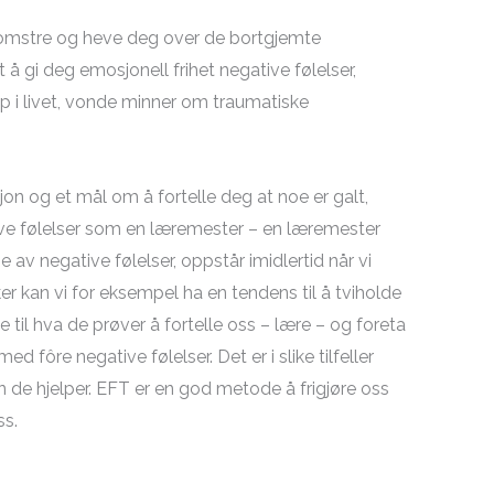
 blomstre og heve deg over de bortgjemte
 å gi deg emosjonell frihet negative følelser,
tap i livet, vonde minner om traumatiske
sjon og et mål om å fortelle deg at noe er galt,
tive følelser som en læremester – en læremester
e av negative følelser, oppstår imidlertid når vi
r kan vi for eksempel ha en tendens til å tviholde
e til hva de prøver å fortelle oss – lære – og foreta
 fôre negative følelser. Det er i slike tilfeller
n de hjelper. EFT er en god metode å frigjøre oss
ss.