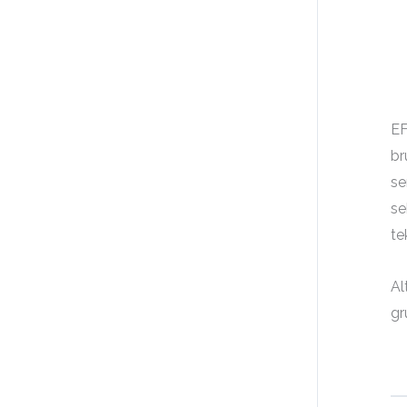
EF
br
se
se
te
Al
gr