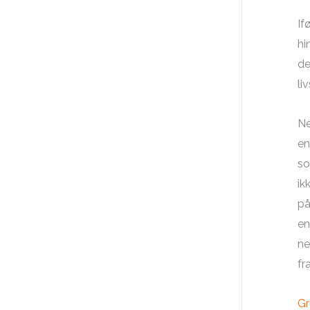
If
hi
de
li
Ne
en
so
ik
på
en
ne
fr
Gr