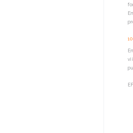
fo
En
pr
10
En
vi
pu
EF