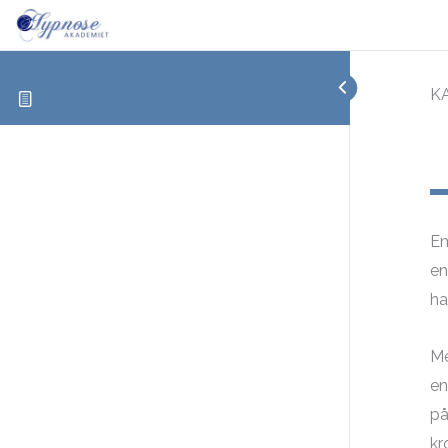
KA
Em
en
ha
Me
en
på
kr