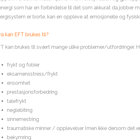
energi som har en forbindelse til det som akkurat da jobber m
ergisystem er borte, kan en oppleve at emosjonelle og fysis
a kan EFT brukes til?
T kan brukes til svært mange ulike problemer/utfordringer. H
frykt og fobier
eksamensstress/frykt
ensomhet
prestasjonsforbedring
talefrykt
neglebiting
sinnemestring
traumatiske minner / opplevelser (men ikke dersom det er a
bekymring