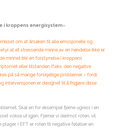
lse i kroppens energisystem
».
emisset om at årsaken til alle emosjonelle og
 betyr at et stressende minne av en hendelse ikke er
ende minnet blir en forstyrrelse i kroppens
ptomet eller tilstanden (f.eks. den negative
rukes på så mange forskjellige problemer – fordi
g intervensjonen er designet til å frigjøre disse
roblemet. Skal en for eksempel fjerne ugress i en
set vokse ut igjen. Fjerner vi derimot roten, vil
lager. I EFT er roten til negative følelser en