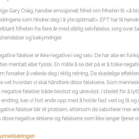
ølge Gary Craig, handler emosjonell frihet om friheten til «å
ndringene som hindrer deg i å yte optimalt». EFT har til hensikt
riblant friheten fra flere år med dårlig selvfølelse, sorg over 
vshendelser og bekymringer.
gative følelser er ikke negative i seg selv. De har alle en funk
ten mentalt eller fysisk. En måte å se det på er å tolke nega
m forsøker å veilede deg i riktig retning. De skadelige effekten
ke vet hvordan vi skal håndtere disse følelsene. Som menneske
 negative følelser, både bevisst og ubevisst. I stedet for å lytt
 endring, kan vi fort ende opp med å holde fast ved og til og med
gative følelser blir et problem, ettersom de saboterer mer en
a disse negative sirklene og følelsene som ikke lenger tjener o
unnerklæringen