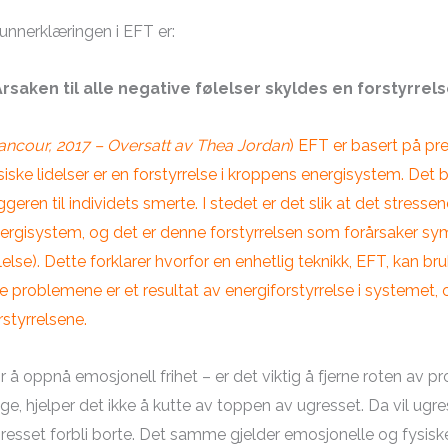
unnerklæringen i EFT er:
Årsaken til alle negative følelser skyldes en forstyrre
ancour, 2017 – Oversatt av Thea Jordan
) EFT er basert på pr
siske lidelser er en forstyrrelse i kroppens energisystem. Det
iggeren til individets smerte. I stedet er det slik at det stress
ergisystem, og det er denne forstyrrelsen som forårsaker sym
lelse). Dette forklarer hvorfor en enhetlig teknikk, EFT, kan b
le problemene er et resultat av energiforstyrrelse i systemet, o
rstyrrelsene.
r å oppnå emosjonell frihet – er det viktig å fjerne roten av p
ge, hjelper det ikke å kutte av toppen av ugresset. Da vil ugres
resset forbli borte. Det samme gjelder emosjonelle og fysiske p