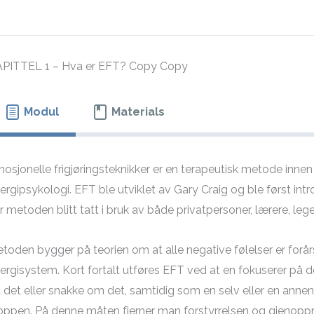
PITTEL 1 – Hva er EFT? Copy Copy
Modul
Materials
osjonelle frigjøringsteknikker er en terapeutisk metode innen t
ergipsykologi. EFT ble utviklet av Gary Craig og ble først intr
r metoden blitt tatt i bruk av både privatpersoner, lærere, lege
toden bygger på teorien om at alle negative følelser er forårsa
ergisystem. Kort fortalt utføres EFT ved at en fokuserer på
 det eller snakke om det, samtidig som en selv eller en annen
oppen. På denne måten fjerner man forstyrrelsen og gjenoppr