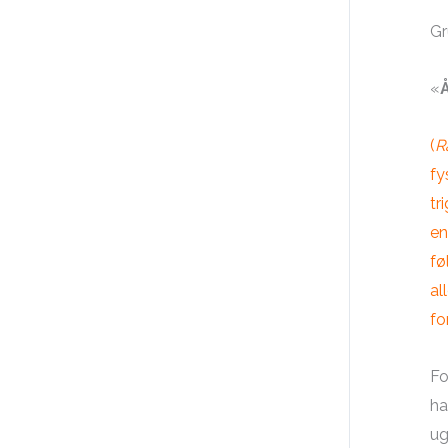
Gr
«
(
R
fy
tr
en
fø
al
fo
Fo
ha
ug