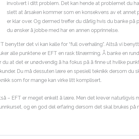
involvert i ditt problem. Det kan hende at problemet du har
slett at årsaken kommer som en konsekvens av et annet 
er klar over. Og dermed treffer du dårlig hvis du banke på p
du ønsker å jobbe med har en annen opprinnelse.
T benytter det vi kan kalle for “full overhaling”. Altså vi benytte
uker alle punktene er EFT en rask tilnærming. Å banke en run
r du at det er unødvendig å ha fokus på å finne ut hvilke pun
kunder. Du må dessuten lære en spesiell teknikk dersom du ska
knikk som for mange kan virke litt komplisert.
tså – EFT er meget enkelt å lære. Men det krever naturligvis
unnkurset, og en god del erfaring dersom det skal brukes på m