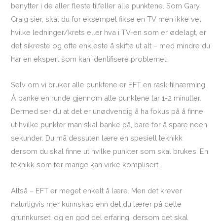
benytter i de aller fleste tilfeller alle punktene. Som Gary
Craig sier, skal du for eksempel fikse en TV men ikke vet
hvilke ledninger/krets eller hva i TV-en som er ødelagt, er
det sikreste og ofte enkleste å skifte ut alt – med mindre du
har en ekspert som kan identifisere problemet.
Selv om vi bruker alle punktene er EFT en rask tilnærming.
Å banke en runde gjennom alle punktene tar 1-2 minutter.
Dermed ser du at det er unødvendig å ha fokus på å finne
ut hvilke punkter man skal banke på, bare for å spare noen
sekunder. Du må dessuten lære en spesiell teknikk
dersom du skal finne ut hvilke punkter som skal brukes. En
teknikk som for mange kan virke komplisert.
Altså – EFT er meget enkelt å lære. Men det krever
naturligvis mer kunnskap enn det du lærer på dette
grunnkurset, og en god del erfaring, dersom det skal