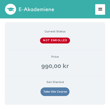
Hopp
Hov
rett
til
innholdet
Current Status
NOT ENROLLED
Price
990,00 kr
Get Started
Take this Course