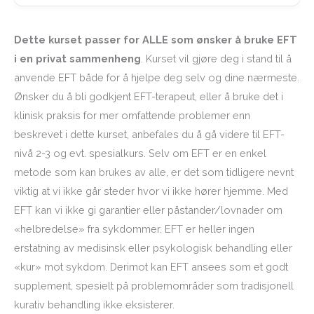
Dette kurset passer for ALLE som ønsker å bruke EFT
i en privat sammenheng
. Kurset vil gjøre deg i stand til å
anvende EFT både for å hjelpe deg selv og dine nærmeste.
Ønsker du å bli godkjent EFT-terapeut, eller å bruke det i
klinisk praksis for mer omfattende problemer enn
beskrevet i dette kurset, anbefales du å gå videre til EFT-
nivå 2-3 og evt. spesialkurs. Selv om EFT er en enkel
metode som kan brukes av alle, er det som tidligere nevnt
viktig at vi ikke går steder hvor vi ikke hører hjemme. Med
EFT kan vi ikke gi garantier eller påstander/lovnader om
«helbredelse» fra sykdommer. EFT er heller ingen
erstatning av medisinsk eller psykologisk behandling eller
«kur» mot sykdom. Derimot kan EFT ansees som et godt
supplement, spesielt på problemområder som tradisjonell
kurativ behandling ikke eksisterer.