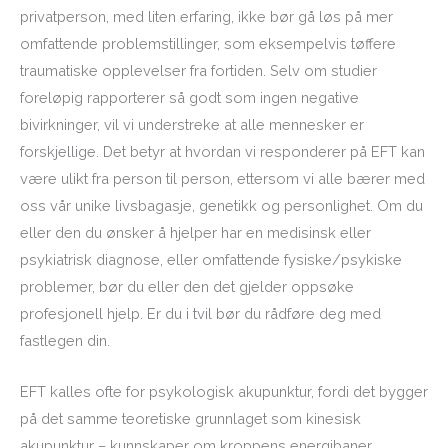
privatperson, med liten erfaring, ikke bør gå løs på mer
omfattende problemstillinger, som eksempelvis tøffere
traumatiske opplevelser fra fortiden. Selv om studier
foreløpig rapporterer så godt som ingen negative
bivirkninger, vil vi understreke at alle mennesker er
forskjellige. Det betyr at hvordan vi responderer på EFT kan
være ulikt fra person til person, ettersom vi alle bærer med
oss vår unike livsbagasje, genetikk og personlighet. Om du
eller den du ønsker å hjelper har en medisinsk eller
psykiatrisk diagnose, eller omfattende fysiske/psykiske
problemer, bør du eller den det gjelder oppsøke
profesjonell hjelp. Er du i tvil bør du rådføre deg med
fastlegen din.
EFT kalles ofte for psykologisk akupunktur, fordi det bygger
på det samme teoretiske grunnlaget som kinesisk
akupunktur – kunnskaper om kroppens energibaner.