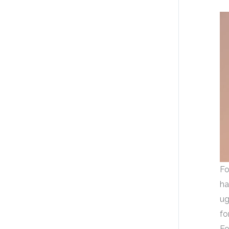
Fo
ha
ug
fo
Fo