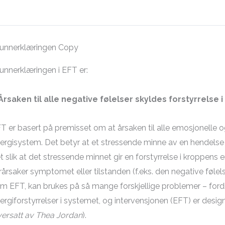
unnerklæringen Copy
unnerklæringen i EFT er:
Årsaken til alle negative følelser skyldes forstyrrels
T er basert på premisset om at årsaken til alle emosjonelle og 
ergisystem. Det betyr at et stressende minne av en hendelse ikk
t slik at det stressende minnet gir en forstyrrelse i kroppens
rårsaker symptomet eller tilstanden (f.eks. den negative følels
m EFT, kan brukes på så mange forskjellige problemer – fordi
ergiforstyrrelser i systemet, og intervensjonen (EFT) er designet
ersatt av Thea Jordan
).