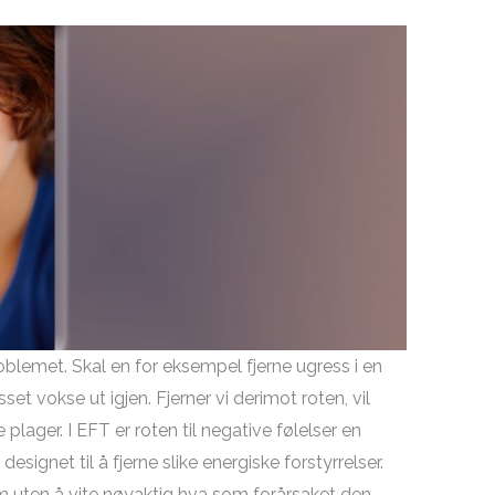
roblemet. Skal en for eksempel fjerne ugress i en
set vokse ut igjen. Fjerner vi derimot roten, vil
lager. I EFT er roten til negative følelser en
designet til å fjerne slike energiske forstyrrelser.
uten å vite nøyaktig hva som forårsaket den