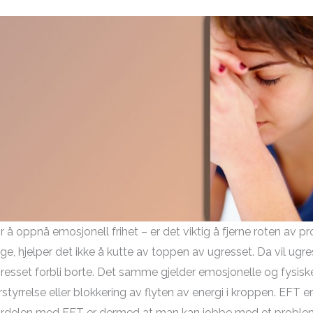
r å oppnå emosjonell frihet – er det viktig å fjerne roten av p
ge, hjelper det ikke å kutte av toppen av ugresset. Da vil ugres
resset forbli borte. Det samme gjelder emosjonelle og fysiske p
rstyrrelse eller blokkering av flyten av energi i kroppen. EFT er 
rdelen med EFT er dermed at man kan jobbe med et problem 