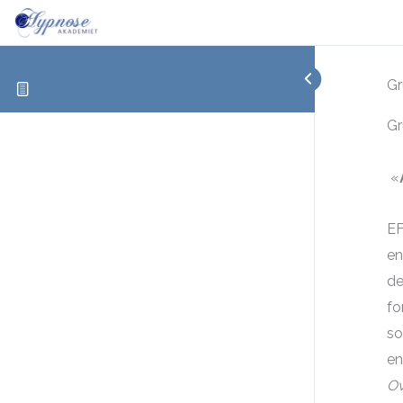
Gr
Gr
«
EF
en
de
fo
so
en
Ov