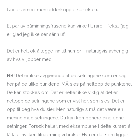
Under armen: men edderkopper ser ekle ut
Et par av påminningsfrasene kan virke litt rare – f.eks.: “jeg
er glad jeg ikke ser sånn ut”.
Det er helt ok å legge inn litt humor – naturligvis avhengig
av hva vi jobber med.
NB!
Det er ikke avgjørende at de setningene som er sagt
her på de ulike punktene, MÅ sies på nettopp de punktene.
De kan stokkes om. Det er heller ikke viktig at det er
nettopp de setningene som er vist her, som sies. Det er
opp til deg hva du sier. Men naturligvis må det være en
mening med setningene. Du kan komponere dine egne
setninger. Forsøk heller, med eksemplene i dette kurset, å
få tak i hvilken tilnærming vi bruker. Hva er det som ligger