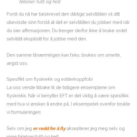
følelser fullt og helt
Fordi du nå har beskrevet den dårlige selvtilliten vil ditt
ubevisste sinn forstå at det er selvtilliten du jobber med når
du sier affirmasjonen. Du trenger derfor ikke å bruke ordet
selvtillit eksplisitt for å jobbe med den.
Den samme tilnærmingen kan f.eks. brukes om smerte,
angst osv.
Spesifikt om flyskrekk og edderkoppfobi
La oss vende tilbake til de tidligere eksemplene om
flyskrekk. Når vi benytter EFT er det viktig å være spesifikk
med hva vi ønsker å endre på. I eksempelet ovenfor brukte
vi formuleringen:
Selv om jeg
er redd for å fly
aksepterer jeg meg selv og
mine følelser fullt og helt.