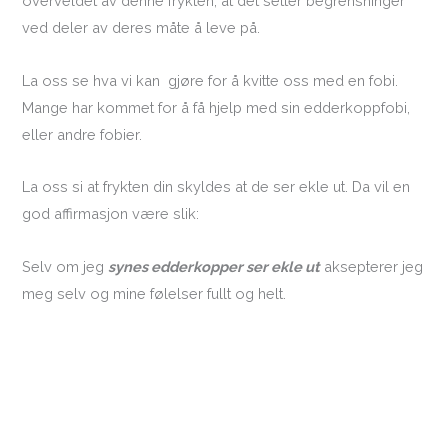
overveldet av denne frykten, at det setter begrensninger
ved deler av deres måte å leve på.
La oss se hva vi kan gjøre for å kvitte oss med en fobi.
Mange har kommet for å få hjelp med sin edderkoppfobi,
eller andre fobier.
La oss si at frykten din skyldes at de ser ekle ut. Da vil en
god affirmasjon være slik:
Selv om jeg
synes edderkopper ser ekle ut
aksepterer jeg
meg selv og mine følelser fullt og helt.