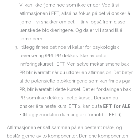
Vi kan ikke fjerne noe som ikke er der. Ved å si
affirmasjonen i EFT, altså ha fokus på det vi ønsker å
fjerne – vi snakker om det – får vi også frem disse
uønskede blokkeringene. Og da er vi i stand til å
fjerne dem.
I tillegg finnes det noe vi kaller for psykologisk
reversering (PR). PR dekkes ikke av dette
innføringskurset i EFT. Men selve mekanismene bak
PR blir ivaretatt når du utfører en affirmasjon. Det betyr
at de potensielle blokkeringene som kan finnes pga
PR, blir ivaretatt i dette kurset. Det er forklaringen bak
PR som ikke dekkes i dette kurset. Dersom du
ønsker å ta neste kurs, EFT 2, kan du ta
EFT for ALE
+
(tilleggsmodulen du mangler i forhold til EFT 1).
Affirmasjonen er satt sammen på en bestemt måte, og
består gjerne av to komponenter. Den ene komponenten