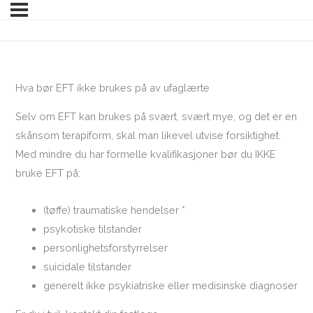
Hva bør EFT ikke brukes på av ufaglærte
Selv om EFT kan brukes på svært, svært mye, og det er en
skånsom terapiform, skal man likevel utvise forsiktighet.
Med mindre du har formelle kvalifikasjoner bør du IKKE
bruke EFT på:
(tøffe) traumatiske hendelser *
psykotiske tilstander
personlighetsforstyrrelser
suicidale tilstander
generelt ikke psykiatriske eller medisinske diagnoser