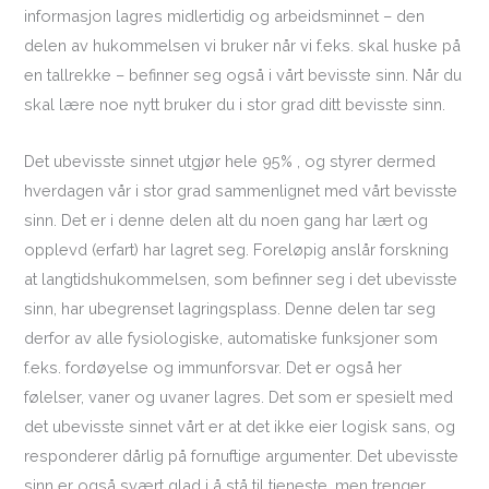
informasjon lagres midlertidig og arbeidsminnet – den
delen av hukommelsen vi bruker når vi f.eks. skal huske på
en tallrekke – befinner seg også i vårt bevisste sinn. Når du
skal lære noe nytt bruker du i stor grad ditt bevisste sinn.
Det ubevisste sinnet utgjør hele 95% , og styrer dermed
hverdagen vår i stor grad sammenlignet med vårt bevisste
sinn. Det er i denne delen alt du noen gang har lært og
opplevd (erfart) har lagret seg. Foreløpig anslår forskning
at langtidshukommelsen, som befinner seg i det ubevisste
sinn, har ubegrenset lagringsplass. Denne delen tar seg
derfor av alle fysiologiske, automatiske funksjoner som
f.eks. fordøyelse og immunforsvar. Det er også her
følelser, vaner og uvaner lagres. Det som er spesielt med
det ubevisste sinnet vårt er at det ikke eier logisk sans, og
responderer dårlig på fornuftige argumenter. Det ubevisste
sinn er også svært glad i å stå til tjeneste, men trenger