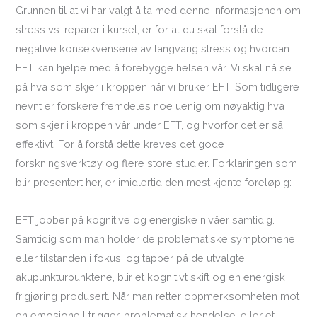
Grunnen til at vi har valgt å ta med denne informasjonen om
stress vs. reparer i kurset, er for at du skal forstå de
negative konsekvensene av langvarig stress og hvordan
EFT kan hjelpe med å forebygge helsen vår. Vi skal nå se
på hva som skjer i kroppen når vi bruker EFT. Som tidligere
nevnt er forskere fremdeles noe uenig om nøyaktig hva
som skjer i kroppen vår under EFT, og hvorfor det er så
effektivt. For å forstå dette kreves det gode
forskningsverktøy og flere store studier. Forklaringen som
blir presentert her, er imidlertid den mest kjente foreløpig:
EFT jobber på kognitive og energiske nivåer samtidig.
Samtidig som man holder de problematiske symptomene
eller tilstanden i fokus, og tapper på de utvalgte
akupunkturpunktene, blir et kognitivt skift og en energisk
frigjøring produsert. Når man retter oppmerksomheten mot
en emosjonell trigger, problematisk hendelse, eller et