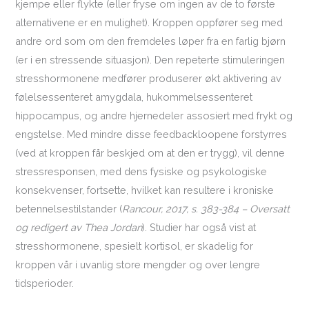
kjempe eller flykte (eller fryse om ingen av de to første
alternativene er en mulighet). Kroppen oppfører seg med
andre ord som om den fremdeles løper fra en farlig bjørn
(er i en stressende situasjon). Den repeterte stimuleringen
stresshormonene medfører produserer økt aktivering av
følelsessenteret amygdala, hukommelsessenteret
hippocampus, og andre hjernedeler assosiert med frykt og
engstelse. Med mindre disse feedbackloopene forstyrres
(ved at kroppen får beskjed om at den er trygg), vil denne
stressresponsen, med dens fysiske og psykologiske
konsekvenser, fortsette, hvilket kan resultere i kroniske
betennelsestilstander (
Rancour, 2017, s. 383-384 – Oversatt
og redigert av Thea Jordan
). Studier har også vist at
stresshormonene, spesielt kortisol, er skadelig for
kroppen vår i uvanlig store mengder og over lengre
tidsperioder.