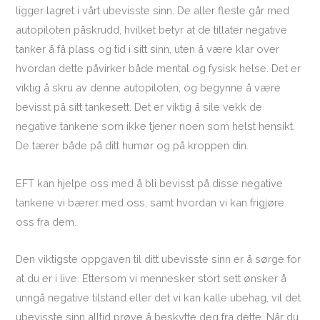
ligger lagret i vårt ubevisste sinn. De aller fleste går med
autopiloten påskrudd, hvilket betyr at de tillater negative
tanker å få plass og tid i sitt sinn, uten å være klar over
hvordan dette påvirker både mental og fysisk helse. Det er
viktig å skru av denne autopiloten, og begynne å være
bevisst på sitt tankesett. Det er viktig å sile vekk de
negative tankene som ikke tjener noen som helst hensikt.
De tærer både på ditt humør og på kroppen din.
EFT kan hjelpe oss med å bli bevisst på disse negative
tankene vi bærer med oss, samt hvordan vi kan frigjøre
oss fra dem.
Den viktigste oppgaven til ditt ubevisste sinn er å sørge for
at du er i live. Ettersom vi mennesker stort sett ønsker å
unngå negative tilstand eller det vi kan kalle ubehag, vil det
ubevisste sinn alltid prøve å beskytte deg fra dette. Når du