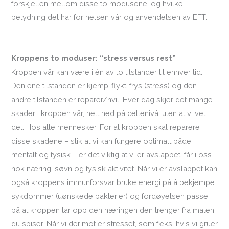
forskjellen mellom disse to modusene, og hvilke
betydning det har for helsen vår og anvendelsen av EFT.
Kroppens to moduser: “stress versus rest”
Kroppen vår kan være i én av to tilstander til enhver tid.
Den ene tilstanden er kjemp-flykt-frys (stress) og den
andre tilstanden er reparer/hvil. Hver dag skjer det mange
skader i kroppen vår, helt ned på cellenivå, uten at vi vet
det. Hos alle mennesker. For at kroppen skal reparere
disse skadene – slik at vi kan fungere optimalt både
mentalt og fysisk – er det viktig at vi er avslappet, får i oss
nok næring, søvn og fysisk aktivitet. Når vi er avslappet kan
også kroppens immunforsvar bruke energi på å bekjempe
sykdommer (uønskede bakterier) og fordøyelsen passe
på at kroppen tar opp den næringen den trenger fra maten
du spiser. Når vi derimot er stresset, som f.eks. hvis vi gruer