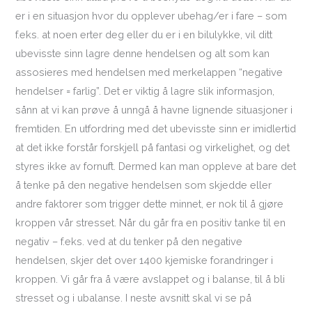
er i en situasjon hvor du opplever ubehag/er i fare – som
f.eks. at noen erter deg eller du er i en bilulykke, vil ditt
ubevisste sinn lagre denne hendelsen og alt som kan
assosieres med hendelsen med merkelappen “negative
hendelser = farlig”. Det er viktig å lagre slik informasjon,
sånn at vi kan prøve å unngå å havne lignende situasjoner i
fremtiden. En utfordring med det ubevisste sinn er imidlertid
at det ikke forstår forskjell på fantasi og virkelighet, og det
styres ikke av fornuft. Dermed kan man oppleve at bare det
å tenke på den negative hendelsen som skjedde eller
andre faktorer som trigger dette minnet, er nok til å gjøre
kroppen vår stresset. Når du går fra en positiv tanke til en
negativ – f.eks. ved at du tenker på den negative
hendelsen, skjer det over 1400 kjemiske forandringer i
kroppen. Vi går fra å være avslappet og i balanse, til å bli
stresset og i ubalanse. I neste avsnitt skal vi se på