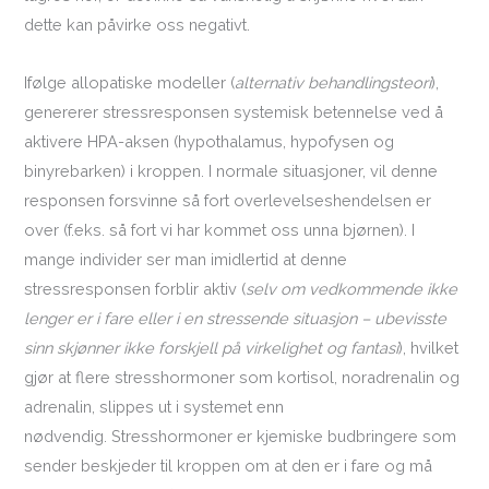
dette kan påvirke oss negativt.
Ifølge allopatiske modeller (
alternativ behandlingsteori
),
genererer stressresponsen systemisk betennelse ved å
aktivere HPA-aksen (hypothalamus, hypofysen og
binyrebarken) i kroppen. I normale situasjoner, vil denne
responsen forsvinne så fort overlevelseshendelsen er
over (f.eks. så fort vi har kommet oss unna bjørnen). I
mange individer ser man imidlertid at denne
stressresponsen forblir aktiv (
selv om vedkommende ikke
lenger er i fare eller i en stressende situasjon – ubevisste
sinn skjønner ikke forskjell på virkelighet og fantasi
), hvilket
gjør at flere stresshormoner som kortisol, noradrenalin og
adrenalin, slippes ut i systemet enn
nødvendig. Stresshormoner er kjemiske budbringere som
sender beskjeder til kroppen om at den er i fare og må