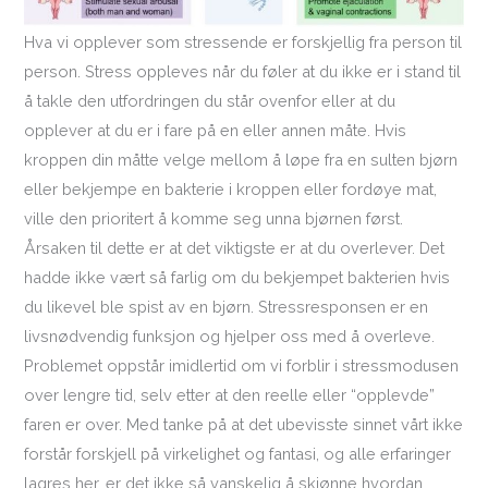
Hva vi opplever som stressende er forskjellig fra person til
person. Stress oppleves når du føler at du ikke er i stand til
å takle den utfordringen du står ovenfor eller at du
opplever at du er i fare på en eller annen måte. Hvis
kroppen din måtte velge mellom å løpe fra en sulten bjørn
eller bekjempe en bakterie i kroppen eller fordøye mat,
ville den prioritert å komme seg unna bjørnen først.
Årsaken til dette er at det viktigste er at du overlever. Det
hadde ikke vært så farlig om du bekjempet bakterien hvis
du likevel ble spist av en bjørn. Stressresponsen er en
livsnødvendig funksjon og hjelper oss med å overleve.
Problemet oppstår imidlertid om vi forblir i stressmodusen
over lengre tid, selv etter at den reelle eller “opplevde”
faren er over. Med tanke på at det ubevisste sinnet vårt ikke
forstår forskjell på virkelighet og fantasi, og alle erfaringer
lagres her, er det ikke så vanskelig å skjønne hvordan