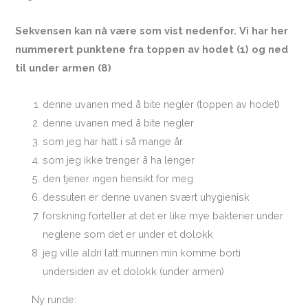
Sekvensen kan nå være som vist nedenfor. Vi har her
nummerert punktene fra toppen av hodet (1) og ned
til under armen (8)
denne uvanen med å bite negler (toppen av hodet)
denne uvanen med å bite negler
som jeg har hatt i så mange år
som jeg ikke trenger å ha lenger
den tjener ingen hensikt for meg
dessuten er denne uvanen svært uhygienisk
forskning forteller at det er like mye bakterier under
neglene som det er under et dolokk
jeg ville aldri latt munnen min komme borti
undersiden av et dolokk (under armen)
Ny runde: