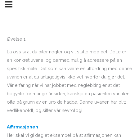
Øvelse 1
La oss si at du biter negler og vil slutte med det. Dette er
en konkret uvane, og dermed mulig å adressere på en
spesifikk måte. Det som kan være en utfordring med denne
uvanen er at du antageligvis ikke vet hvorfor du gjør det.
Vår erfaring når vi har jobbet med neglebiting er at det
begynte for mange år siden, kanskje da pasienten var liten,
ofte på grunn av en uro de hadde. Denne uvanen har blitt
vedlikeholdt, og sitter vår nevrologi.
Affirmasjonen
Her skal vi gi deg et eksempel på at affirmasjonen kan