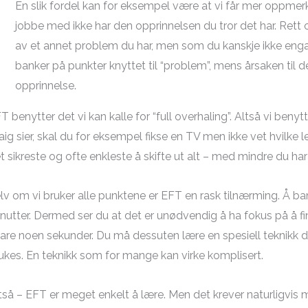
En slik fordel kan for eksempel være at vi får mer oppme
jobbe med ikke har den opprinnelsen du tror det har. Ret
av et annet problem du har, men som du kanskje ikke engan
banker på punkter knyttet til “problem”, mens årsaken til
opprinnelse.
T benytter det vi kan kalle for “full overhaling”. Altså vi benytt
aig sier, skal du for eksempel fikse en TV men ikke vet hvilke 
t sikreste og ofte enkleste å skifte ut alt – med mindre du h
lv om vi bruker alle punktene er EFT en rask tilnærming. Å b
nutter. Dermed ser du at det er unødvendig å ha fokus på å fi
are noen sekunder. Du må dessuten lære en spesiell teknikk d
ukes. En teknikk som for mange kan virke komplisert.
tså – EFT er meget enkelt å lære. Men det krever naturligvis