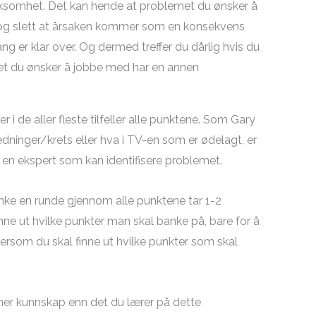
rksomhet. Det kan hende at problemet du ønsker å
t og slett at årsaken kommer som en konsekvens
g er klar over. Og dermed treffer du dårlig hvis du
 det du ønsker å jobbe med har en annen
er i de aller fleste tilfeller alle punktene. Som Gary
ledninger/krets eller hva i TV-en som er ødelagt, er
ar en ekspert som kan identifisere problemet.
anke en runde gjennom alle punktene tar 1-2
nne ut hvilke punkter man skal banke på, bare for å
ersom du skal finne ut hvilke punkter som skal
 mer kunnskap enn det du lærer på dette