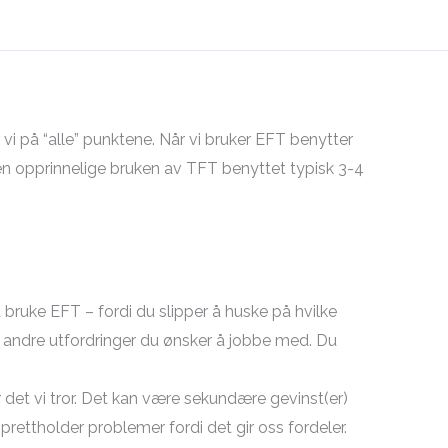
vi på “alle” punktene. Når vi bruker EFT benytter
Den opprinnelige bruken av TFT benyttet typisk 3-4
bruke EFT – fordi du slipper å huske på hvilke
ler andre utfordringer du ønsker å jobbe med. Du
r det vi tror. Det kan være sekundære gevinst(er)
opprettholder problemer fordi det gir oss fordeler.