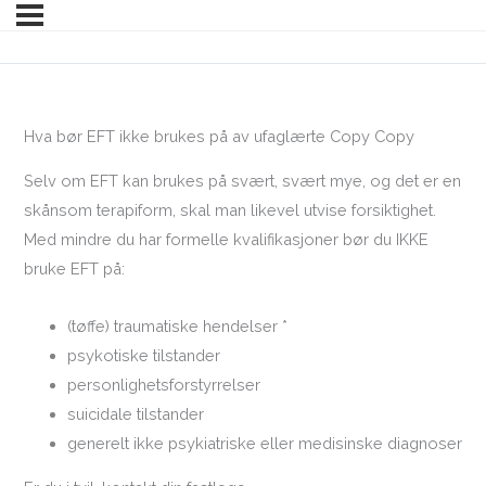
Hva bør EFT ikke brukes på av ufaglærte Copy Copy
Selv om EFT kan brukes på svært, svært mye, og det er en
skånsom terapiform, skal man likevel utvise forsiktighet.
Med mindre du har formelle kvalifikasjoner bør du IKKE
bruke EFT på:
(tøffe) traumatiske hendelser *
psykotiske tilstander
personlighetsforstyrrelser
suicidale tilstander
generelt ikke psykiatriske eller medisinske diagnoser