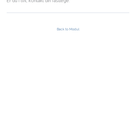
Er du i tvil, kontakt din fastlege.
Back to Modul