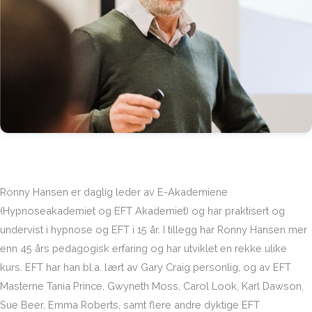
Ronny Hansen er daglig leder av E-Akademiene
(Hypnoseakademiet og EFT Akademiet) og har praktisert og
undervist i hypnose og EFT i 15 år. I tillegg har Ronny Hansen mer
enn 45 års pedagogisk erfaring og har utviklet en rekke ulike
kurs. EFT har han bl.a. lært av Gary Craig personlig, og av EFT
Masterne Tania Prince, Gwyneth Moss, Carol Look, Karl Dawson,
Sue Beer, Emma Roberts, samt flere andre dyktige EFT