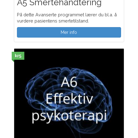
A5 Smertehåndtering
På dette Avanserte programmet lærer du bl.a. å
vurdere pasientens smertetilstand.
Mer info
kr5