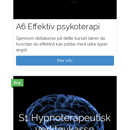
A6 Effektiv psykoterapi
Gjennom deltakelse på dette kurset lærer du
hvordan du effektivt kan jobbe med ulike typer
angst.
Mer info
kr4