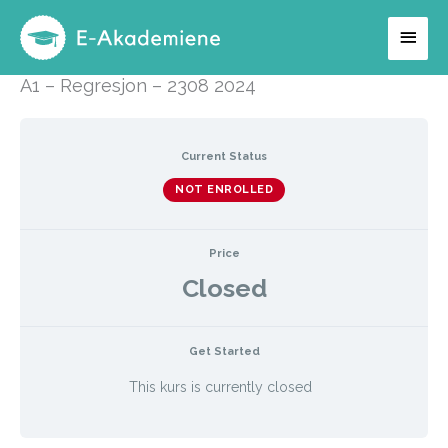
Hopp
Hov
rett
til
A1 – Regresjon – 2308 2024
innholdet
Current Status
NOT ENROLLED
Price
Closed
Get Started
This kurs is currently closed