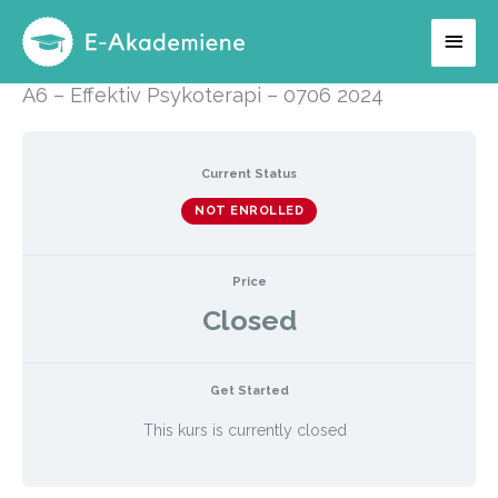
Hopp
Hov
rett
til
A6 – Effektiv Psykoterapi – 0706 2024
innholdet
Current Status
NOT ENROLLED
Price
Closed
Get Started
This kurs is currently closed