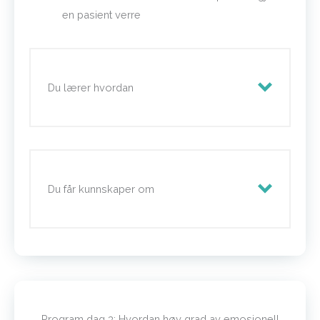
en pasient verre
Du lærer hvordan
du skal berolige en deprimert
Du får kunnskaper om
klients hjerne
ernæring kan hjelpe ved depresjon
effektiv omformulering av språket
kan få klienten ut av fastlåste
situasjoner
effektive teknikker som hjelper
du kan forbigå bevisst og ubevisst
klienten å komme seg videre etter
motstand hos klienten
sorg
Program dag 3: Hvordan høy grad av emosjonell