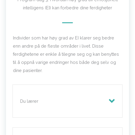
du skal strukturere en sesjon med
depresjon og kjønn
intelligens (EI) kan forbedre dine ferdigheter
en deprimert klient
antidepressive medikamenter
språk tilrettelegger for bedring hos
psykose og «borderline»
klienten
personlighetsforstyrrelser
Individer som har høy grad av EI klarer seg bedre
hvordan håndtere klienter som
enn andre på de fleste områder i livet. Disse
driver med selvskading
ferdighetene er enkle å tilegne seg og kan benyttes
til å oppnå varige endringer hos både deg selv og
dine pasienter.
Du lærer