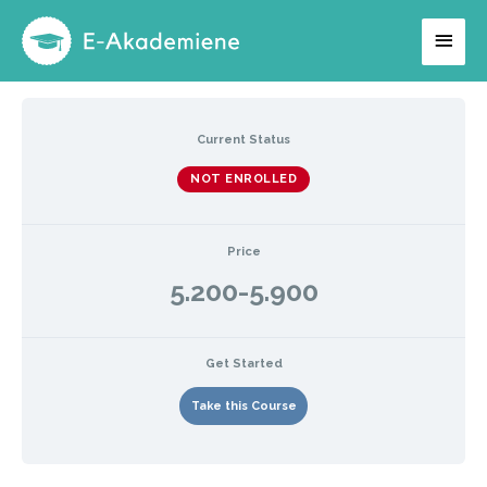
Hopp
Hov
rett
til
innholdet
Current Status
NOT ENROLLED
Price
5.200-5.900
Get Started
Take this Course