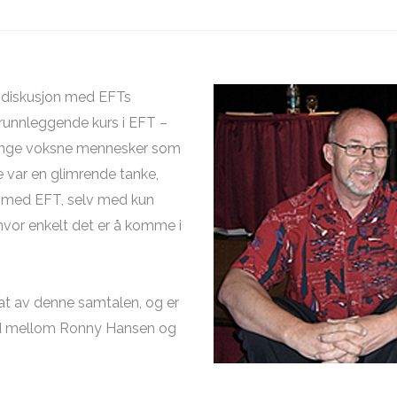
 diskusjon med EFTs
runnleggende kurs i EFT –
mange voksne mennesker som
e var en glimrende tanke,
å med EFT, selv med kun
vor enkelt det er å komme i
tat av denne samtalen, og er
d mellom Ronny Hansen og