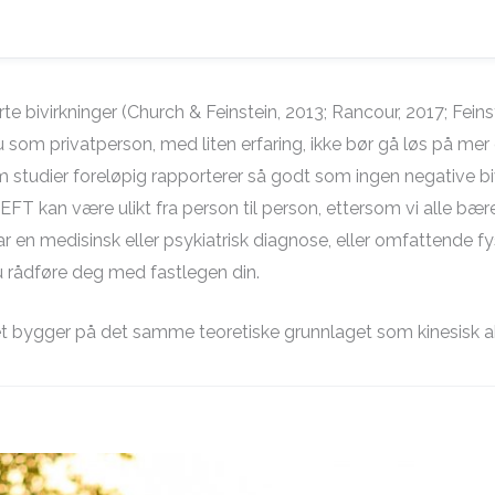
bivirkninger (Church & Feinstein, 2013; Rancour, 2017; Feinste
u som privatperson, med liten erfaring, ikke bør gå løs på m
m studier foreløpig rapporterer så godt som ingen negative bivi
 EFT kan være ulikt fra person til person, ettersom vi alle bæ
ar en medisinsk eller psykiatrisk diagnose, eller omfattende f
 du rådføre deg med fastlegen din.
 det bygger på det samme teoretiske grunnlaget som kinesisk