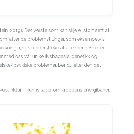
in, 2019). Det verste som kan skje er stort sett at
er omfattende problemstillinger, som eksempelvis
rkninger, vil vi understreke at alle mennesker er
rer med oss vår unike livsbagasje, genetikk og
ysiske/psykiske problemer, bør du eller den det
 akupunktur – kunnskaper om kroppens energibaner.