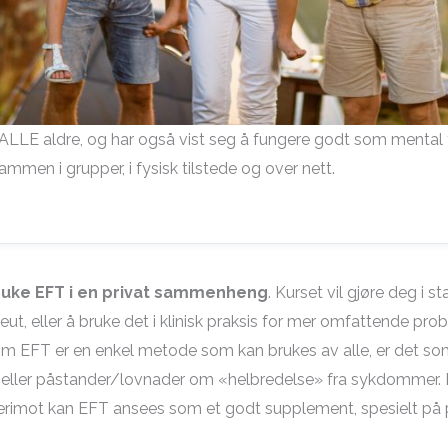
ALLE aldre, og har også vist seg å fungere godt som mental 
ammen i grupper, i fysisk tilstede og over nett.
ruke EFT i en privat sammenheng
. Kurset vil gjøre deg i 
t, eller å bruke det i klinisk praksis for mer omfattende pro
 om EFT er en enkel metode som kan brukes av alle, er det som t
r eller påstander/lovnader om «helbredelse» fra sykdommer. EF
erimot kan EFT ansees som et godt supplement, spesielt på 