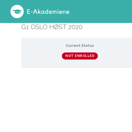
Hopp
rett
til
G1 OSLO HØST 2020
innholdet
Current Status
NOT ENROLLED