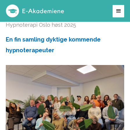
Hopp
Hov
rett
til
Hypnoterapi Oslo høst 2025
innholdet
En fin samling dyktige kommende
hypnoterapeuter