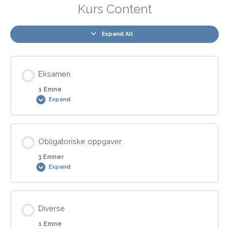
Kurs Content
Expand All
Eksamen
1 Emne
Expand
Modul Content
Obligatoriske oppgaver
0% COMPLETE
0/1 Steps
3 Emner
Expand
Eksamensreglement
Modul Content
Diverse
0% COMPLETE
0/3 Steps
1 Emne