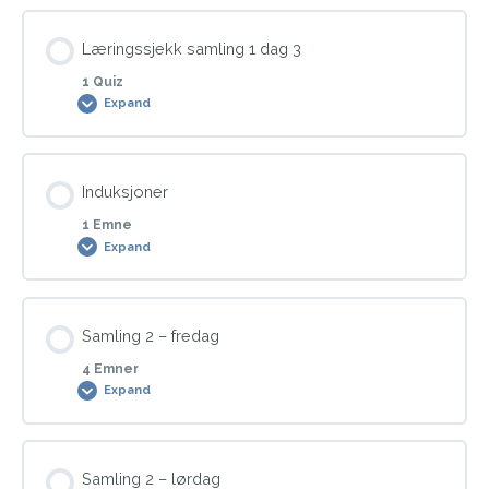
Hvorfor det er viktig å skape forventninger (P)
Læringssjekk samling 1 dag 3
1 Quiz
Tanker – medspiller eller motspiller (P)
Expand
Michael Yapko (video) – om suggesjoner (P)
Modul Content
Induksjoner
1 Emne
Expand
Læringssjekk s1d3
Modul Content
Samling 2 – fredag
0% COMPLETE
0/1 Steps
4 Emner
Expand
Induksjoner
Modul Content
Samling 2 – lørdag