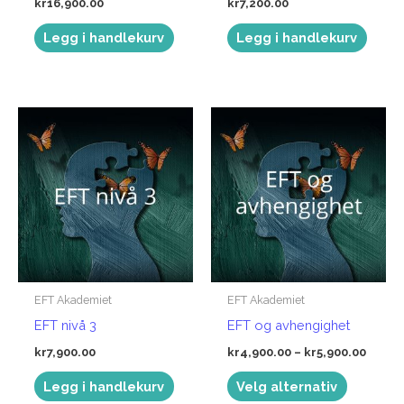
kr
16,900.00
kr
7,200.00
Legg i handlekurv
Legg i handlekurv
EFT Akademiet
EFT Akademiet
EFT nivå 3
EFT og avhengighet
Priso
kr
7,900.00
kr
4,900.00
–
kr
5,900.00
kr4,90
Dette
til
Legg i handlekurv
Velg alternativ
kr5,90
produkte