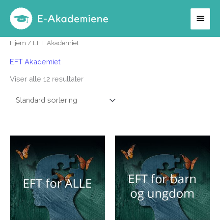
Hopp
Hov
rett
til
Hjem
/ EFT Akademiet
innholdet
EFT Akademiet
Viser alle 12 resultater