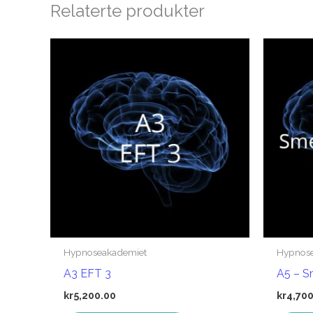
Relaterte produkter
Hypnoseakademiet
Hypnos
A3 EFT 3
A5 – S
kr
5,200.00
kr
4,70