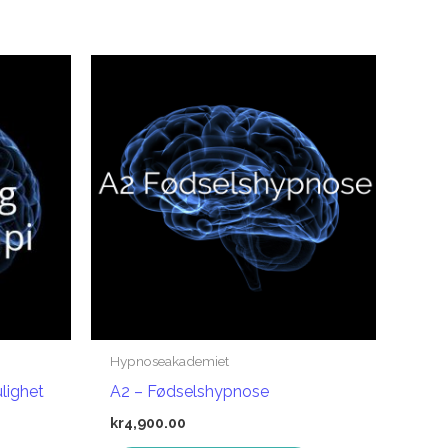
Hypnoseakademiet
ulighet
A2 – Fødselshypnose
kr
4,900.00