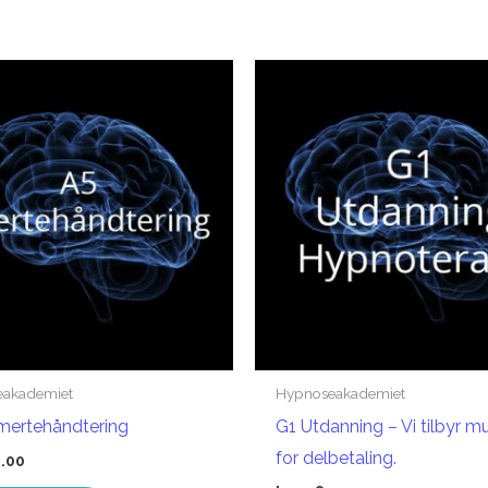
eakademiet
Hypnoseakademiet
mertehåndtering
G1 Utdanning – Vi tilbyr m
for delbetaling.
0.00