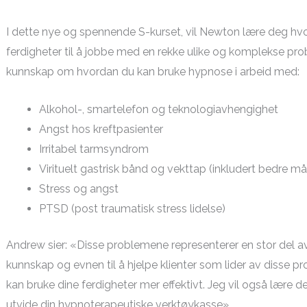
I dette nye og spennende S-kurset, vil Newton lære deg hv
ferdigheter til å jobbe med en rekke ulike og komplekse probl
kunnskap om hvordan du kan bruke hypnose i arbeid med:
Alkohol-, smartelefon og teknologiavhengighet
Angst hos kreftpasienter
Irritabel tarmsyndrom
Virituelt gastrisk bånd og vekttap (inkludert bedre m
Stress og angst
PTSD (post traumatisk stress lidelse)
Andrew sier: «Disse problemene representerer en stor del av 
kunnskap og evnen til å hjelpe klienter som lider av disse p
kan bruke dine ferdigheter mer effektivt. Jeg vil også lære 
utvide din hypnoterapeutiske verktøykasse».