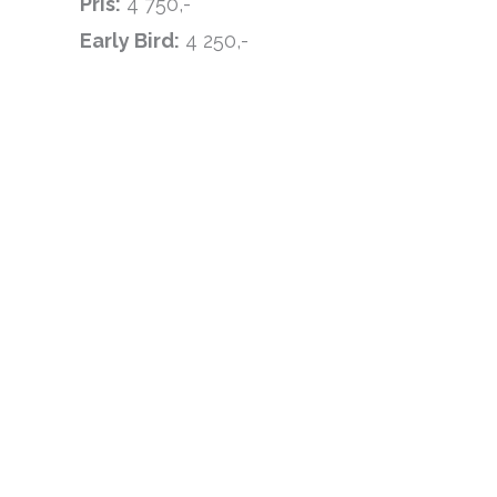
Pris:
4 750,-
Early Bird:
4 250,-