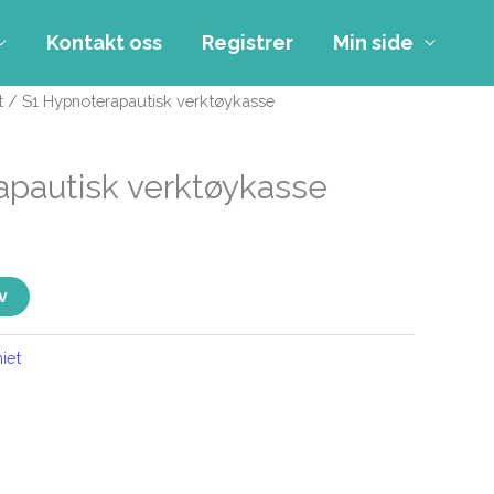
Kontakt oss
Registrer
Min side
t
/ S1 Hypnoterapautisk verktøykasse
apautisk verktøykasse
v
iet