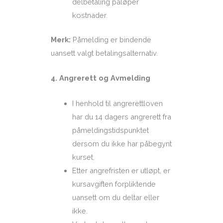
delbetaling påløper
kostnader.
Merk:
Påmelding er bindende
uansett valgt betalingsalternativ.
4. Angrerett og Avmelding
I henhold til angrerettloven
har du 14 dagers angrerett fra
påmeldingstidspunktet
dersom du ikke har påbegynt
kurset.
Etter angrefristen er utløpt, er
kursavgiften forpliktende
uansett om du deltar eller
ikke.