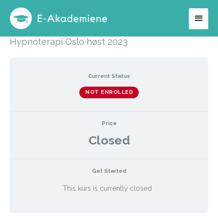
Hopp
Hov
rett
til
Hypnoterapi Oslo høst 2023
innholdet
Current Status
NOT ENROLLED
Price
Closed
Get Started
This kurs is currently closed