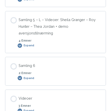
Modul Content
Samling 5 – L – Videoer: Sheila Granger – Roy
0% COMPLETE
0/1 Steps
Hunter – Thea Jordan + demo
aversjonstilnærming
4 Emner
Foredrag om behandling – vekt
Expand
Modul Content
Samling 6
0% COMPLETE
0/4 Steps
2 Emner
Expand
Sheila Granger om: Behandling vekt – VGB og aversjon
Modul Content
Videoer
0% COMPLETE
0/2 Steps
Roy Hunter om: Grunnlag for vellykket behandling +
3 Emner
fordelslisten
Expand