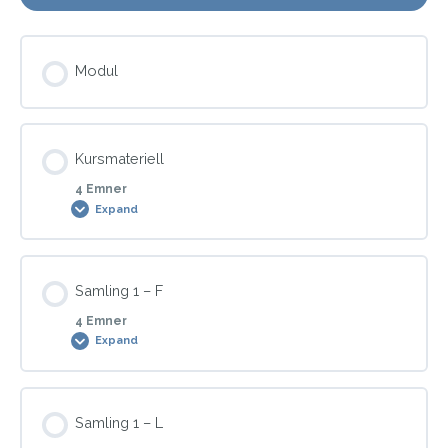
Modul
Kursmateriell
4 Emner
Expand
Modul Content
Samling 1 – F
0% COMPLETE
0/4 Steps
4 Emner
Expand
Hypnoterapi
Modul Content
Samling 1 – L
0% COMPLETE
0/4 Steps
Røykeslutt/snuskutt