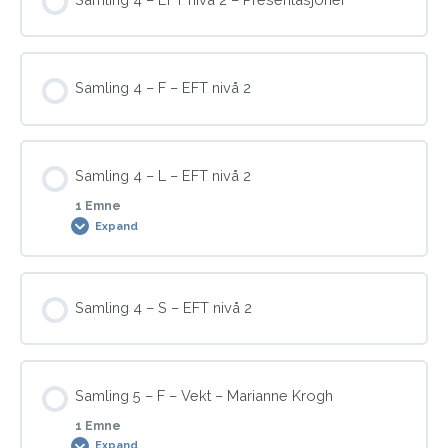
0% COMPLETE
0/3 Steps
Demonstrasjoner
Samling 4 – F – EFT nivå 2
Presentasjon
Skript
Samling 4 – L – EFT nivå 2
1 Emne
Demonstrasjoner
Expand
Modul Content
Samling 4 – S – EFT nivå 2
0% COMPLETE
0/1 Steps
Samling 5 – F – Vekt – Marianne Krogh
Jobbe med fysiske utfordringer
1 Emne
Expand