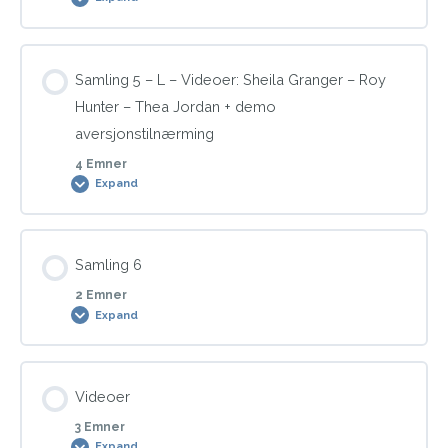
Modul Content
Samling 5 – L – Videoer: Sheila Granger – Roy
0% COMPLETE
0/1 Steps
Hunter – Thea Jordan + demo
aversjonstilnærming
4 Emner
Foredrag om behandling – vekt
Expand
Modul Content
Samling 6
0% COMPLETE
0/4 Steps
2 Emner
Expand
Sheila Granger om: Behandling vekt – VGB og aversjon
Modul Content
Videoer
0% COMPLETE
0/2 Steps
Roy Hunter om: Grunnlag for vellykket behandling +
3 Emner
fordelslisten
Expand