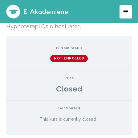
Hopp
Hov
rett
til
Hypnoterapi Oslo høst 2023
innholdet
Current Status
NOT ENROLLED
Price
Closed
Get Started
This kurs is currently closed