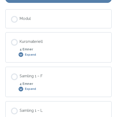
Modul
Kursmateriell
4 Emner
Expand
Modul Content
Samling 1 – F
0% COMPLETE
0/4 Steps
4 Emner
Expand
Hypnoterapi
Modul Content
Samling 1 – L
0% COMPLETE
0/4 Steps
Røykeslutt/snuskutt