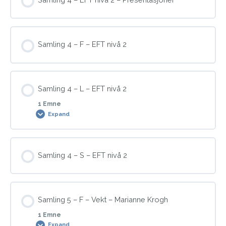
0% COMPLETE
0/3 Steps
Demonstrasjoner
Samling 4 – F – EFT nivå 2
Presentasjon
Skript
Samling 4 – L – EFT nivå 2
1 Emne
Demonstrasjoner
Expand
Modul Content
Samling 4 – S – EFT nivå 2
0% COMPLETE
0/1 Steps
Samling 5 – F – Vekt – Marianne Krogh
Jobbe med fysiske utfordringer
1 Emne
Expand