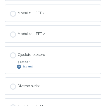
Modul 11 – EFT 2
Presentasjon av Holger Ahlsdorff
Hypno demonstrasjoner
Modul 12 – EFT 2
Gjesteforelesere
3 Emner
Expand
Modul Content
Diverse skript
0% COMPLETE
0/3 Steps