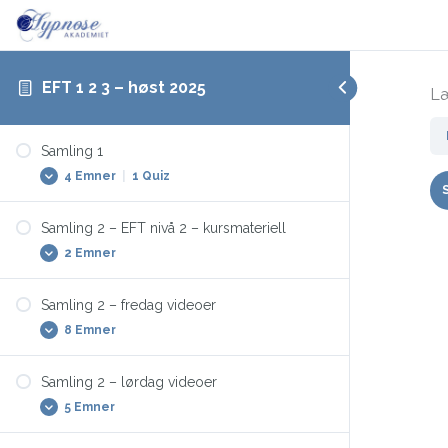
EFT 1 2 3 – høst 2025
Læ
Samling 1
4 Emner
|
1 Quiz
Samling 2 – EFT nivå 2 – kursmateriell
EFT nivå 1
2 Emner
Den opprinnelige EFT manualen (Gary Craig,
6. utgave)
Samling 2 – fredag videoer
EFT nivå 2 kursmateriell
Praksis, samling 1
8 Emner
Utvidelser
EFT videopresentasjoner fra Zoom
Læringssjekk EFT nivå 1 (123)
Samling 2 – lørdag videoer
Innledning – Tilbakemeldingssystemet (E)
5 Emner
Strukturen til EFT – “This problem” (E)