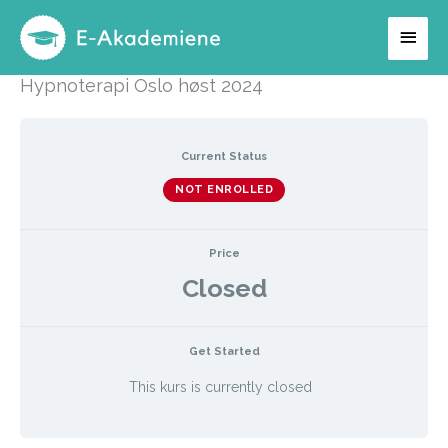
Hopp
Hov
rett
til
Hypnoterapi Oslo høst 2024
innholdet
Current Status
NOT ENROLLED
Price
Closed
Get Started
This kurs is currently closed