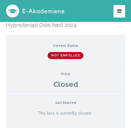
Hopp
Hov
rett
til
Hypnoterapi Oslo høst 2024
innholdet
Current Status
NOT ENROLLED
Price
Closed
Get Started
This kurs is currently closed